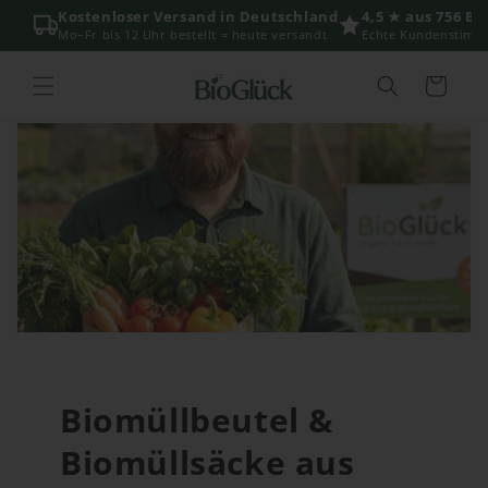
Direkt
Kostenloser Versand in Deutschland
4,5 ★ aus 756 B
zum
Mo–Fr bis 12 Uhr bestellt = heute versandt
Echte Kundenstimm
Inhalt
Warenkorb
Biomüllbeutel &
Biomüllsäcke aus