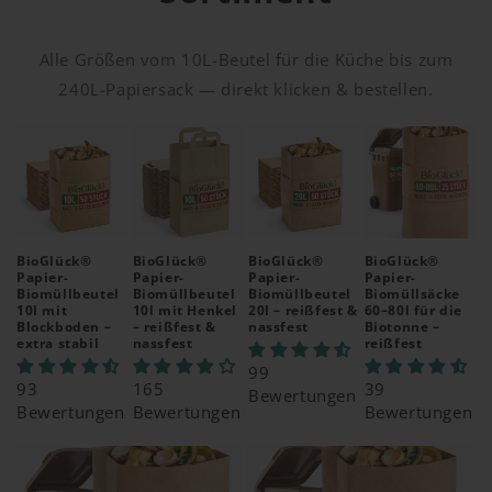
Alle Größen vom 10L-Beutel für die Küche bis zum
240L-Papiersack — direkt klicken & bestellen.
BioGlück®
BioGlück®
BioGlück®
BioGlück®
Papier-
Papier-
Papier-
Papier-
Biomüllbeutel
Biomüllbeutel
Biomüllbeutel
Biomüllsäcke
10l mit
10l mit Henkel
20l – reißfest &
60–80l für die
Blockboden –
– reißfest &
nassfest
Biotonne –
extra stabil
nassfest
reißfest
99
93
165
39
Bewertungen
Bewertungen
Bewertungen
Bewertungen