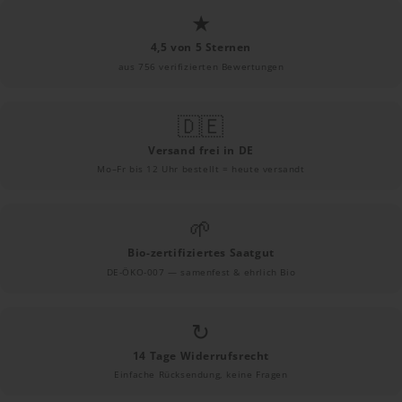
★
4,5 von 5 Sternen
aus 756 verifizierten Bewertungen
🇩🇪
Versand frei in DE
Mo–Fr bis 12 Uhr bestellt = heute versandt
🌱
Bio-zertifiziertes Saatgut
DE-ÖKO-007 — samenfest & ehrlich Bio
↻
14 Tage Widerrufsrecht
Einfache Rücksendung, keine Fragen