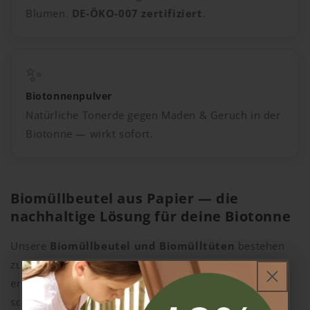
Blumen.
DE-ÖKO-007 zertifiziert
.
✨
Biotonnenpulver
Natürliche Tonerde gegen Maden & Geruch in der
Biotonne — wirkt sofort.
Biomüllbeutel aus Papier — die
nachhaltige Lösung für deine Biotonne
Unsere
Biomüllbeutel und Biomülltüten
bestehen
zu aus reißfestem & nassfestem Papier — speziell
entwickelt für die
Biotonne
. Im Gegensatz zu
sogenannten
Bio-Plastik-Tüten
bauen unsere Bio