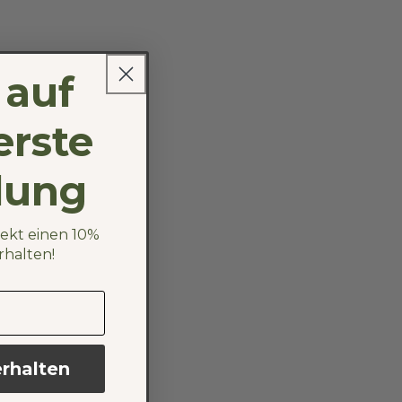
 auf
erste
lung
rekt einen 10%
rhalten!
rhalten