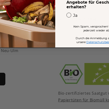
lsregister der Komplementärin: Amtsgericht Memming
Angebote für Gesc
erhalten?
7874
Ja
zsteuer-Identifikationsnummer(n): DE295757394
Kein Spam, versprochen!
twortlich gemäß § 18 MStV:
jederzeit wieder 
Breyer
Durch die Anmeldung a
unsere
Datenschutzb
enweg 16
 Neu-Ulm
Bio-zertifiziertes Saatgu
Papiertüten für Biomüll k