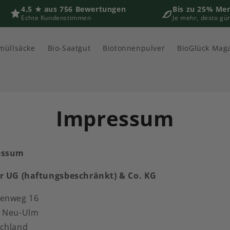
4,5 ★ aus 756 Bewertungen
Bis zu 25% Me
Echte Kundenstimmen
Je mehr, desto gü
müllsäcke
Bio-Saatgut
Biotonnenpulver
BioGlück Mag
Impressum
essum
r UG (haftungsbeschränkt) & Co. KG
enweg 16
 Neu-Ulm
chland