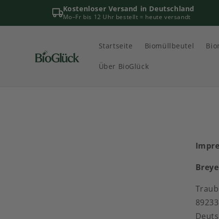
Direkt
Kostenloser Versand in Deutschland
zum
Mo–Fr bis 12 Uhr bestellt = heute versandt
Inhalt
Startseite
Biomüllbeutel
Bio
Über BioGlück
Impr
Breye
Traub
89233
Deuts