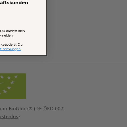
en,
häftskunden
 Du kannst dich
abmelden.
kzeptierst Du
estimmungen
.
t von BioGlück® (DE-ÖKO-007)
ostenlos
?