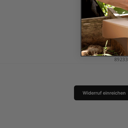
Hande
HRB 1
Umsat
Veran
Mark 
Traub
89233
Widerruf einreichen